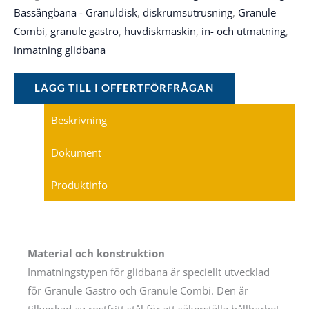
Bassängbana - Granuldisk
,
diskrumsutrusning
,
Granule
Combi
,
granule gastro
,
huvdiskmaskin
,
in- och utmatning
,
inmatning glidbana
LÄGG TILL I OFFERTFÖRFRÅGAN
Beskrivning
Dokument
Produktinfo
Material och konstruktion
Inmatningstypen för glidbana är speciellt utvecklad
för Granule Gastro och Granule Combi. Den är
tillverkad av rostfritt stål för att säkerställa hållbarhet