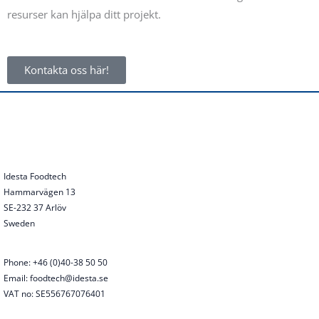
resurser kan hjälpa ditt projekt.
Kontakta oss här!
Idesta Foodtech
Hammarvägen 13
SE-232 37 Arlöv
Sweden
Phone: +46 (0)40-38 50 50
Email: foodtech@idesta.se
VAT no: SE556767076401