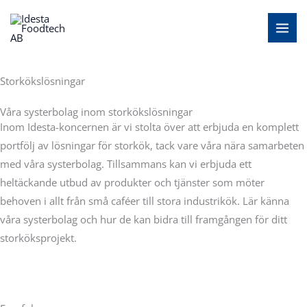
Hoppa
MAI
till
MEN
innehåll
Storkökslösningar
Våra systerbolag inom storkökslösningar
Inom Idesta-koncernen är vi stolta över att erbjuda en komplett
portfölj av lösningar för storkök, tack vare våra nära samarbeten
med våra systerbolag. Tillsammans kan vi erbjuda ett
heltäckande utbud av produkter och tjänster som möter
behoven i allt från små caféer till stora industrikök. Lär känna
våra systerbolag och hur de kan bidra till framgången för ditt
storköksprojekt.