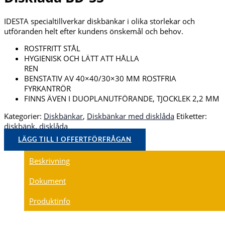
IDESTA specialtillverkar diskbänkar i olika storlekar och
utföranden helt efter kundens önskemål och behov.
ROSTFRITT STÅL
HYGIENISK OCH LÄTT ATT HÅLLA
REN
BENSTATIV AV 40×40/30×30 MM ROSTFRIA
FYRKANTRÖR
FINNS ÄVEN I DUOPLANUTFÖRANDE, TJOCKLEK 2,2 MM
Kategorier:
Diskbänkar
,
Diskbänkar med disklåda
Etiketter:
diskbänk
,
disklåda
LÄGG TILL I OFFERTFÖRFRÅGAN
Beskrivning
Dokument
Produktinfo