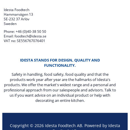
Idesta Foodtech
Hammarvägen 13
SE-232 37 Arlöv
Sweden
Phone: +46 (0)40-38 50 50
Email: foodtech@idesta.se
VAT no: SE556767076401
IDESTA STANDS FOR DESIGN, QUALITY AND
FUNCTIONALITY.
Safety in handling, food safety, food quality and that the
products work year after year are the hallmarks of Idesta's
products. We offer the market's widest range and a personal and
professional approach from our salespeople and advisors. Talk to
us if you want advice on an individual product or help with
decorating an entire kitchen.
Copyright © 2026 Idesta Foodtech AB. Powered by Idesta