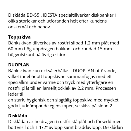
Disklåda BD-55 . IDESTA specialtillverkar diskbänkar i
olika storlekar och utföranden helt efter kundens
önskemål och behov.
Toppskiva
Bänkskivan tillverkas av rostfri slipad 1,2 mm plåt med
60 mm hög uppdragen bakkant och rundad 15 mm
högvulstkant på övriga sidor.
DUOPLAN
Bänkskivan kan också erhållas i DUOPLAN-utförande,
vilket innebär att toppskivan sammanfogas med ett
speciallim under värme och tryck med ytterligare en
rostfri plåt till en lamelltjocklek av 2,2 mm. Processen
leder till
en stark, hygienisk och slagtålig toppskiva med mycket
goda ljuddämpande egenskaper, se skiss på sidan 2.
Disklåda
Disklådan är heldragen i rostfri stålplåt och försedd med
bottensil och 1 1/2” avlopp samt bräddavlopp. Disklådan