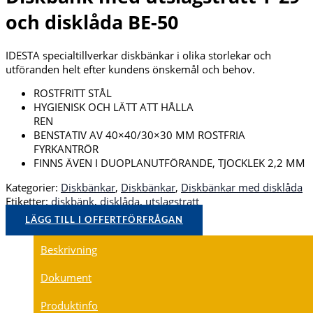
och disklåda BE-50
IDESTA specialtillverkar diskbänkar i olika storlekar och
utföranden helt efter kundens önskemål och behov.
ROSTFRITT STÅL
HYGIENISK OCH LÄTT ATT HÅLLA
REN
BENSTATIV AV 40×40/30×30 MM ROSTFRIA
FYRKANTRÖR
FINNS ÄVEN I DUOPLANUTFÖRANDE, TJOCKLEK 2,2 MM
Kategorier:
Diskbänkar
,
Diskbänkar
,
Diskbänkar med disklåda
Etiketter:
diskbänk
,
disklåda
,
utslagstratt
LÄGG TILL I OFFERTFÖRFRÅGAN
Beskrivning
Dokument
Produktinfo