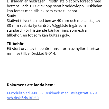
Disklådan är heldragen i rostfri stålplåt och försedd med
bottensil och 1 1/2” avlopp samt bräddavlopp. Disklådan
kan förses med silhink som extra tillbehör.
Stativ
Stativet tillverkas med ben av 40 mm och mellanstag av
30 mm rostfria fyrkantrör. Väggfäste ingår som
standard. För fristående bänkar finns som extra
tillbehör, en fot som kan bultas i golv.
Tillbehör
Ett stort urval av tillbehör finns i form av hyllor, hurtsar
mm., se tillbehörsblad 9-014.
Dokument att ladda hem:
>Produktblad 9-005 – Diskbänk med utslagstratt T-29
och disklåda BE-50