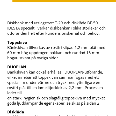
Diskbänk med utslagstratt T-29 och disklåda BE-50.
IDESTA specialtillverkar diskbänkar i olika storlekar och
utföranden helt efter kundens önskemål och behov.
Toppskiva
Bänkskivan tillverkas av rostfri slipad 1,2 mm plåt med
60 mm hög uppdragen bakkant och rundad 15 mm
högvulstkant på övriga sidor.
DUOPLAN
Bänkskivan kan också erhållas i DUOPLAN-utförande,
vilket innebär att toppskivan sammanfogas med ett
speciallim under värme och tryck med ytterligare en
rostfri plåt till en lamelltjocklek av 2,2 mm. Processen
leder till
en stark, hygienisk och slagtålig toppskiva med mycket
goda ljuddämpande egenskaper, se skiss på sidan 2.
Disklåda