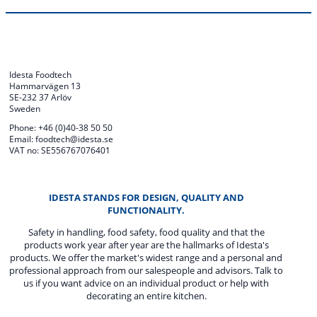
Idesta Foodtech
Hammarvägen 13
SE-232 37 Arlöv
Sweden
Phone: +46 (0)40-38 50 50
Email: foodtech@idesta.se
VAT no: SE556767076401
IDESTA STANDS FOR DESIGN, QUALITY AND
FUNCTIONALITY.
Safety in handling, food safety, food quality and that the
products work year after year are the hallmarks of Idesta's
products. We offer the market's widest range and a personal and
professional approach from our salespeople and advisors. Talk to
us if you want advice on an individual product or help with
decorating an entire kitchen.