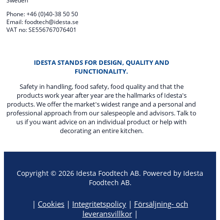
Sweden
Phone: +46 (0)40-38 50 50
Email: foodtech@idesta.se
VAT no: SE556767076401
IDESTA STANDS FOR DESIGN, QUALITY AND
FUNCTIONALITY.
Safety in handling, food safety, food quality and that the
products work year after year are the hallmarks of Idesta's
products. We offer the market's widest range and a personal and
professional approach from our salespeople and advisors. Talk to
us if you want advice on an individual product or help with
decorating an entire kitchen.
Copyright © 2026 Idesta Foodtech AB. Powered by Idesta
Foodtech AB.
|
Cookies
|
Integritetspolicy
|
Försäljning- och
leveransvillkor
|