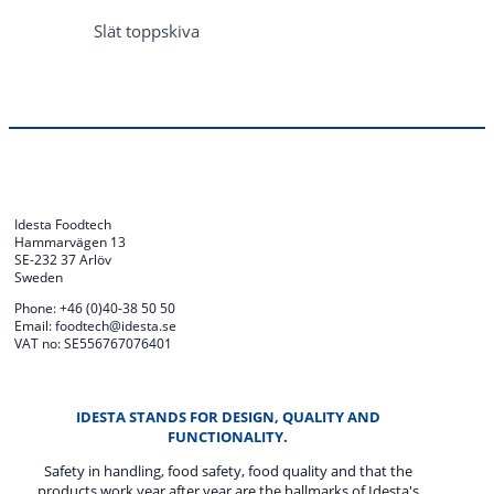
Slät toppskiva
Idesta Foodtech
Hammarvägen 13
SE-232 37 Arlöv
Sweden
Phone: +46 (0)40-38 50 50
Email: foodtech@idesta.se
VAT no: SE556767076401
IDESTA STANDS FOR DESIGN, QUALITY AND
FUNCTIONALITY.
Safety in handling, food safety, food quality and that the
products work year after year are the hallmarks of Idesta's