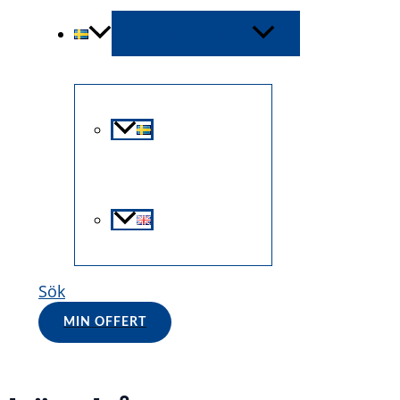
SLÅ PÅ/AV MENY
Sök
MIN OFFERT