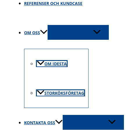
REFERENSER OCH KUNDCASE
OM OSS
SLÅ PÅ/AV MENY
OM IDESTA
STORKÖKSFÖRETAG
KONTAKTA OSS
SLÅ PÅ/AV MENY