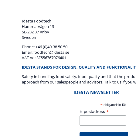
Idesta Foodtech
Hammarvägen 13
SE-232 37 Arlöv
Sweden
Phone: +46 (0)40-38 50 50
Email: foodtech@idesta.se
VAT no: SE556767076401
IDESTA STANDS FOR DESIGN, QUALITY AND FUNCTIONALIT
Safety in handling, food safety, food quality and that the prod
approach from our salespeople and advisors. Talk to us if you w
IDESTA NEWSLETTER
*
obligatoriskt fält
*
E-postadress