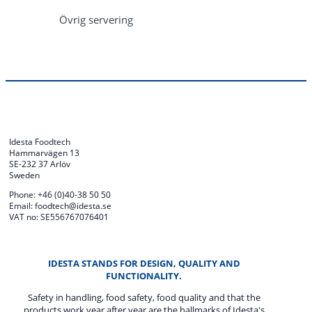
Övrig servering
Idesta Foodtech
Hammarvägen 13
SE-232 37 Arlöv
Sweden
Phone: +46 (0)40-38 50 50
Email: foodtech@idesta.se
VAT no: SE556767076401
IDESTA STANDS FOR DESIGN, QUALITY AND
FUNCTIONALITY.
Safety in handling, food safety, food quality and that the
products work year after year are the hallmarks of Idesta's