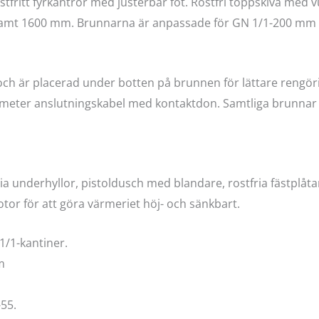
ritt fyrkantrör med justerbar fot. Rostfri toppskiva med vulst
0 samt 1600 mm. Brunnarna är anpassade för GN 1/1-200 mm k
ch är placerad under botten på brunnen för lättare rengöri
meter anslutningskabel med kontaktdon. Samtliga brunnar h
fria underhyllor, pistoldusch med blandare, rostfria fästplåtar
otor för att göra värmeriet höj- och sänkbart.
1/1-kantiner.
m
55.