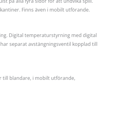
 på alla fyra sidor för att undvika spill.
antiner. Finns även i mobilt utförande.
ng. Digital temperaturstyrning med digital
ar separat avstängningsventil kopplad till
 till blandare, i mobilt utförande,