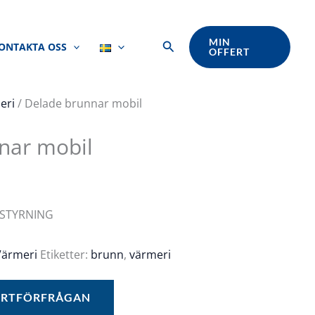
MIN
Sök
ONTAKTA OSS
OFFERT
eri
/ Delade brunnar mobil
nar mobil
RSTYRNING
Värmeri
Etiketter:
brunn
,
värmeri
FERTFÖRFRÅGAN