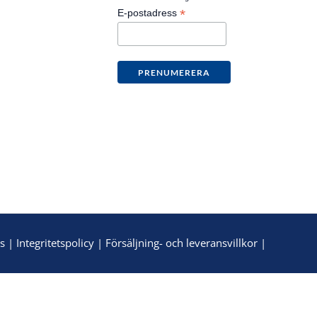
*
E-postadress
s
|
Integritetspolicy
|
Försäljning- och leveransvillkor
|