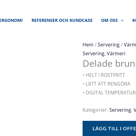
ERGONOMI
REFERENSER OCH KUNDCASE
OM OSS
K
Hem
/
Servering
/
Värm
Servering
,
Värmeri
Delade brun
• HELT I ROSTFRITT
• LÄTT ATT RENGÖRA
• DIGITAL TEMPERATU
Kategorier:
Servering
,
LÄGG TILL I OF