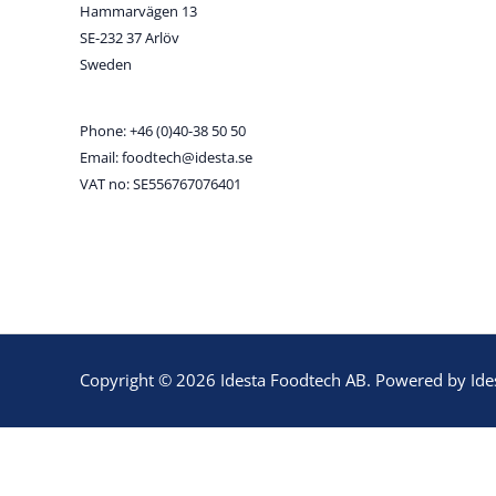
Hammarvägen 13
SE-232 37 Arlöv
Sweden
Phone: +46 (0)40-38 50 50
Email: foodtech@idesta.se
VAT no: SE556767076401
Copyright © 2026 Idesta Foodtech AB. Powered by Ide