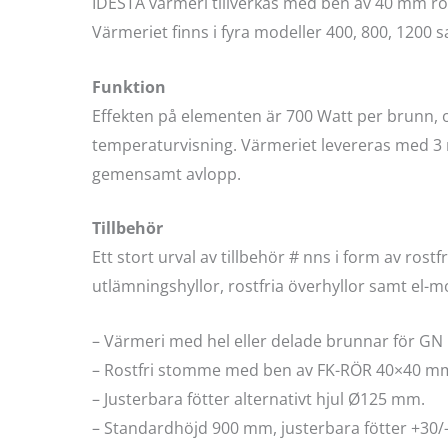
IDESTA värmeri tillverkas med ben av 40 mm rostf
Värmeriet finns i fyra modeller 400, 800, 120
Funktion
Effekten på elementen är 700 Watt per brunn, o
temperaturvisning. Värmeriet levereras med 3 
gemensamt avlopp.
Tillbehör
Ett stort urval av tillbehör # nns i form av rost
utlämningshyllor, rostfria överhyllor samt el-m
– Värmeri med hel eller delade brunnar för GN 
– Rostfri stomme med ben av FK-RÖR 40×40 m
– Justerbara fötter alternativt hjul Ø125 mm.
– Standardhöjd 900 mm, justerbara fötter +30/-